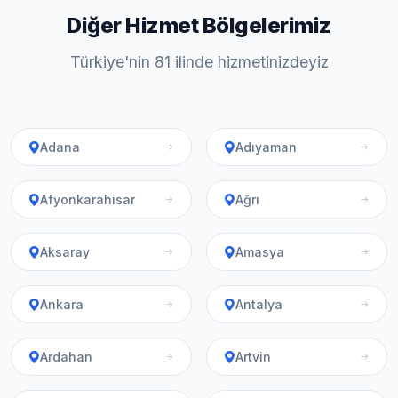
Diğer Hizmet Bölgelerimiz
Türkiye'nin 81 ilinde hizmetinizdeyiz
Adana
Adıyaman
Afyonkarahisar
Ağrı
Aksaray
Amasya
Ankara
Antalya
Ardahan
Artvin