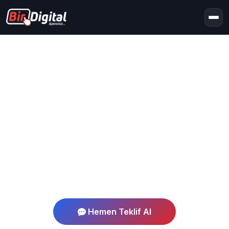
Ana Sayfa
Hizmet Bölgelerimiz
Denizli
Denizli Hizmet Bölgesi
Denizli Web Tasarım
Profesyonel web tasarım ve dijital pazarlama
hizmetleri
Hemen Teklif Al