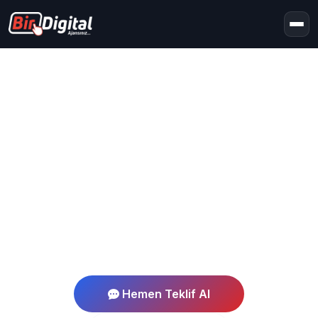
Ana Sayfa
Hizmet Bölgelerimiz
Ağrı
Ağrı Hizmet Bölgesi
Ağrı Web Tasarım
Profesyonel web tasarım ve dijital pazarlama
hizmetleri
Hemen Teklif Al