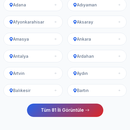
Adana
Adıyaman
Afyonkarahisar
Aksaray
Amasya
Ankara
Antalya
Ardahan
Artvin
Aydın
Balıkesir
Bartın
Tüm 81 İli Görüntüle