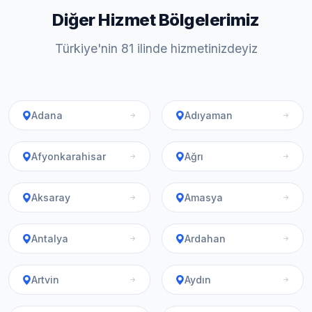
Diğer Hizmet Bölgelerimiz
Türkiye'nin 81 ilinde hizmetinizdeyiz
Adana
Adıyaman
Afyonkarahisar
Ağrı
Aksaray
Amasya
Antalya
Ardahan
Artvin
Aydın